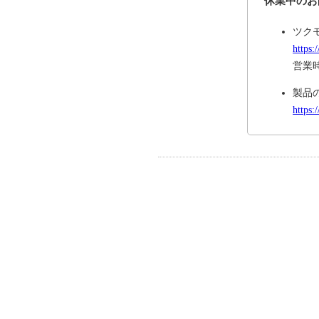
休業中のお
ツク
https:
営業時
製品
https: