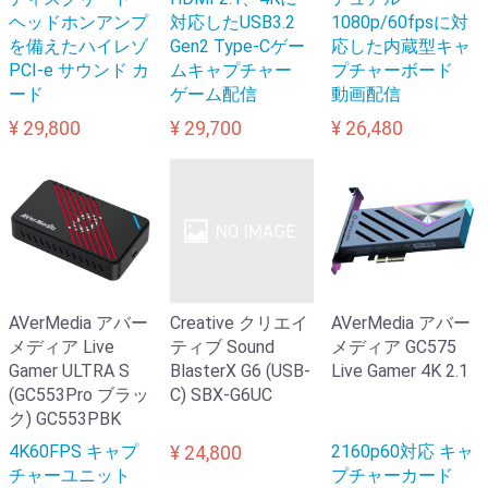
ヘッドホンアンプ
対応したUSB3.2
1080p/60fpsに対
を備えたハイレゾ
Gen2 Type-Cゲー
応した内蔵型キャ
PCI-e サウンド カ
ムキャプチャー
プチャーボード
ード
ゲーム配信
動画配信
¥ 29,800
¥ 29,700
¥ 26,480
AVerMedia アバー
Creative クリエイ
AVerMedia アバー
メディア Live
ティブ Sound
メディア GC575
Gamer ULTRA S
BlasterX G6 (USB-
Live Gamer 4K 2.1
(GC553Pro ブラッ
C) SBX-G6UC
ク) GC553PBK
4K60FPS キャプ
2160p60対応 キャ
¥ 24,800
チャーユニット
プチャーカード