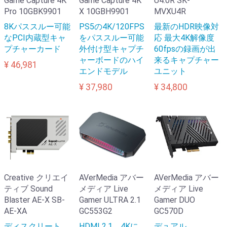
Game Capture 4K
Game Capture 4K
U4.0R SK-
Pro 10GBK9901
X 10GBH9901
MVXU4R
8Kパススルー可能
PS5の4K/120FPS
最新のHDR映像対
なPCI内蔵型キャ
をパススルー可能
応 最大4K解像度
プチャーカード
外付け型キャプチ
60fpsの録画が出
ャーボードのハイ
来るキャプチャー
¥ 46,981
エンドモデル
ユニット
¥ 37,980
¥ 34,800
Creative クリエイ
AVerMedia アバー
AVerMedia アバー
ティブ Sound
メディア Live
メディア Live
Blaster AE-X SB-
Gamer ULTRA 2.1
Gamer DUO
AE-XA
GC553G2
GC570D
ディスクリート
HDMI 2.1、4Kに
デュアル