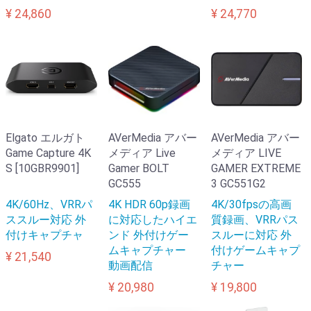
¥ 24,860
¥ 24,770
Elgato エルガト
AVerMedia アバー
AVerMedia アバー
Game Capture 4K
メディア Live
メディア LIVE
S [10GBR9901]
Gamer BOLT
GAMER EXTREME
GC555
3 GC551G2
4K/60Hz、VRRパ
4K HDR 60p録画
4K/30fpsの高画
ススルー対応 外
に対応したハイエ
質録画、VRRパス
付けキャプチャ
ンド 外付けゲー
スルーに対応 外
ムキャプチャー
付けゲームキャプ
¥ 21,540
動画配信
チャー
¥ 20,980
¥ 19,800