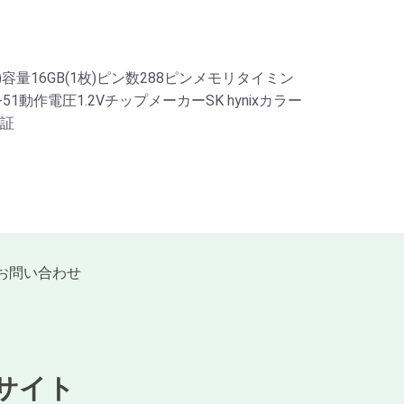
5600)容量16GB(1枚)ピン数288ピンメモリタイミン
2-22-51動作電圧1.2VチップメーカーSK hynixカラー
証
お問い合わせ
積サイト