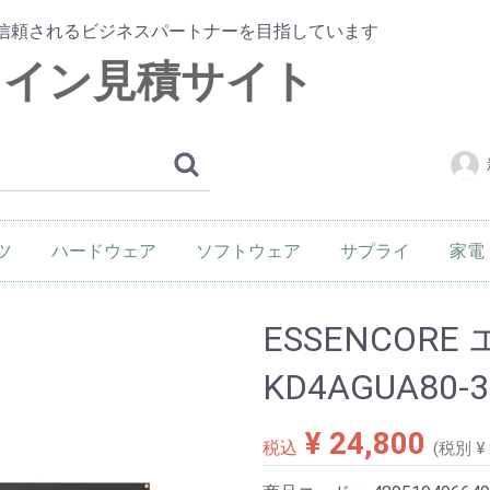
信頼されるビジネスパートナーを目指しています
ライン見積サイト
ツ
ハードウェア
ソフトウェア
サプライ
家電
ード
ード
ス
ット
・ファン
Cパーツ
パソコン本体
プリンター
スキャナー
デジタルカメラ
デジタルオーディオ
VR
ネットワーク
モニター
PDA・電子辞書
その他ハードウェア
フラッシュメモリ
ケーブル
メディア
インク・トナー
用紙
その他サプライ
デジ
生活
イン
ESSENCOR
KD4AGUA80-
¥ 24,800
税込
(税別 ¥ 