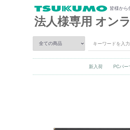
皆様から
法人様専用 オン
新入荷
PCパー
CPU
メモリー
HDD
SSD
ドライブ
マザーボ
ビデオカ
ボード類
PCケー
PC電源
入力機器
ベースキ
クーラー
その他P