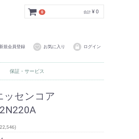
¥ 0
0
合計
新規会員登録
お気に入り
ログイン
保証・サービス
タル家電
家電
テリア
E エッセンコア
32N220A
22,546)