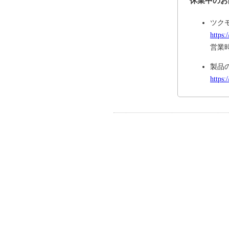
休業中のお
ツク
https:
営業時
製品
https: