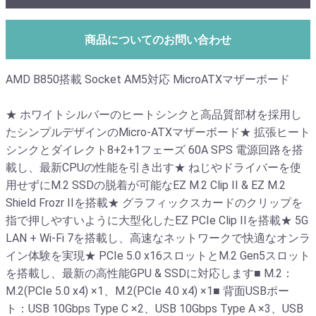
商品についてのお問い合わせ
AMD B850搭載 Socket AM5対応 MicroATXマザーボード
★ ホワイトシルバーのヒートシンクと高品質部材を採用し
たシンプルデザインのMicro-ATXマザーボード★ 拡張ヒート
シンクとダイレクト8+2+1フェーズ 60A SPS 電源回路を搭
載し、最新CPUの性能を引き出す★ ねじやドライバーを使
用せずにM.2 SSDの脱着が可能なEZ M.2 Clip II & EZ M.2
Shield Frozr IIを搭載★ グラフィックスカードのクリップを
指で押しやすいように大型化したEZ PCIe Clip IIを搭載★ 5G
LAN + Wi-Fi 7を搭載し、高速なネットワークで快適なオンラ
イン体験を実現★ PCIe 5.0 x16スロットとM.2 Gen5スロット
を搭載し、最新の高性能GPU & SSDに対応します■ M.2：
M.2(PCIe 5.0 x4) ×1、M.2(PCIe 4.0 x4) ×1■ 背面USBポー
ト：USB 10Gbps Type C ×2、USB 10Gbps Type A ×3、USB