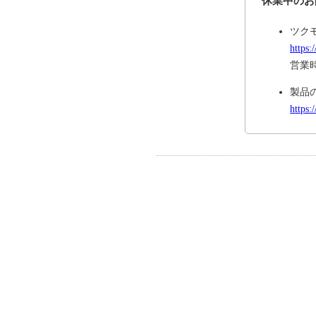
休業中のお
ツク
https:
営業時
製品
https: