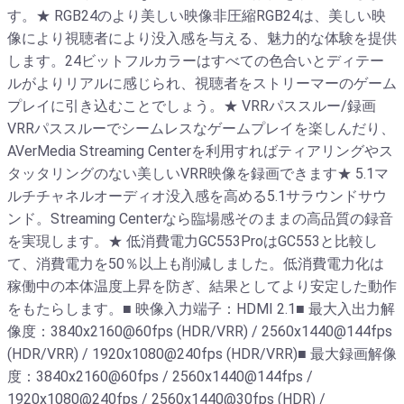
す。★ RGB24のより美しい映像非圧縮RGB24は、美しい映
像により視聴者により没入感を与える、魅力的な体験を提供
します。24ビットフルカラーはすべての色合いとディテー
ルがよりリアルに感じられ、視聴者をストリーマーのゲーム
プレイに引き込むことでしょう。★ VRRパススルー/録画
VRRパススルーでシームレスなゲームプレイを楽しんだり、
AVerMedia Streaming Centerを利用すればティアリングやス
タッタリングのない美しいVRR映像を録画できます★ 5.1マ
ルチチャネルオーディオ没入感を高める5.1サラウンドサウ
ンド。Streaming Centerなら臨場感そのままの高品質の録音
を実現します。★ 低消費電力GC553ProはGC553と比較し
て、消費電力を50％以上も削減しました。低消費電力化は
稼働中の本体温度上昇を防ぎ、結果としてより安定した動作
をもたらします。■ 映像入力端子：HDMI 2.1■ 最大入出力解
像度：3840x2160@60fps (HDR/VRR) / 2560x1440@144fps
(HDR/VRR) / 1920x1080@240fps (HDR/VRR)■ 最大録画解像
度：3840x2160@60fps / 2560x1440@144fps /
1920x1080@240fps / 2560x1440@30fps (HDR) /