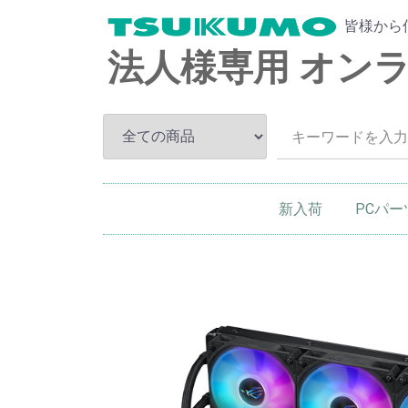
皆様から
法人様専用 オン
新入荷
PCパー
CPU
メモリー
HDD
SSD
ドライブ
マザーボ
ビデオカ
ボード類
PCケー
PC電源
入力機器
ベースキ
クーラー
その他P