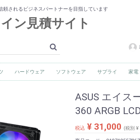
信頼されるビジネスパートナーを目指しています
ライン見積サイト
ツ
ハードウェア
ソフトウェア
サプライ
家電
ード
ード
ス
ット
・ファン
Cパーツ
パソコン本体
プリンター
スキャナー
デジタルカメラ
デジタルオーディオ
VR
ネットワーク
モニター
PDA・電子辞書
その他ハードウェア
フラッシュメモリ
ケーブル
メディア
インク・トナー
用紙
その他サプライ
デジ
生活
イン
ASUS エイスース 
360 ARGB LC
¥ 31,000
税込
(税別 ¥ 