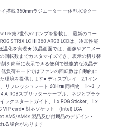
スプレイ搭載 360mmラジエーター 一体型水冷クー
setek第7世代v2ポンプを搭載し、最新のコー
TRIX LC III 360 ARGB LCDは、冷却性能
℃の低温化を実現★ 液晶画面では、画像やアニメー
ンの回転数までカスタマイズでき、表示の切り替
時刻を簡単に表示できる便利で機能的な液晶デ
 低負荷モードではファンの回転数は自動的に
環境を提供します■ ディスプレイ：2.1イン
480、リフレッシュレート 60Hz■ 同梱物：1〜3 フ
4 A-RGBスプリッターケーブル、ネジとブラケ
スタートガイド、1 x ROG Sticker、1 x
ROG VIP card■ 対応ソケット：(Intel) LGA
 Socket AM5/AM4※ 製品及び付属品のデザイン・
れる場合があります