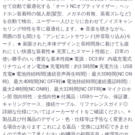
せて自動で最適化する「オートNCオプティマイザー」ヘッ
ドホン装着時の個人差(髪型、メガネの有無、装着ズレなど)
を自動で検出。ユーザー一人ひとりに合わせてノイズキャン
セリング特性を常に最適化します。★ 音楽を聴きながら、
周囲の音も聞ける「アンビエントサウンド(外音取り込み)モ
ード」★ 刷新された本体デザインと長時間身に着けても疲
れにくい快適な装着性★ 充実したスマート性能と、日常の
使い勝手のいい豊富な基本性能■ 電源：DC3.8V : 内蔵充電式
リチウムイオン電池■ 充電時間：約3.5時間■ 充電方法：USB
充電■ 電池持続時間(連続音声再生時間)：最大30時間(NC ON
時)、最大40時間(NC OFF時)■ 電池持続時間(連続通話時間)：
最大24時間(NC ON時)、最大32時間(NC OFF時)■ マイクロホ
ン部 指向特性：全指向性■ 付属品：USBケーブル、保証書、
キャリングケース、接続ケーブル、リファレンスガイド◎
詳細な仕様についてはメーカーサイトをご確認ください。※
製品及び付属品のデザイン・色・仕様等は予告なく変更され
る場合があります これによる返品・交換には対応できませ
んので予めご了承くださいAV機器の初期不良・修理等のサ